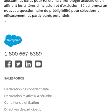
ajustant les dates pour refléter la chronologie actuelle et en
affinant les critères d'inclusion et d'exclusion. Sélectionnez un
nouveau questionnaire de prééligibilité pour sélectionner
efficacement les participants potentiels.
ÉDITIONS REQUISES
Disponible avec : Lightning Experience
Disponible avec : éditions
Enterprise
et
Unlimited
avec Life
Sciences Cloud ou Health Cloud
1-800-667-6389
AUTORISATIONS UTILISATEUR REQUISES
Pour mettre à jour une
Responsable d'étude pour la
étude de recherche :
gestion de site
SALESFORCE
Dans le Lanceur d'application, recherchez et sélectionnez
Déclaration de confidentialité
Études de recherche
.
Ouvrez l'étude de recherche que vous souhaitez mettre à
Déclaration relative à la sécurité
jour.
Conditions d’utilisation
Dans le menu déroulant en haut à droite de la page,
Directives de participation
sélectionnez
Mettre à jour
les détails de l'étude.