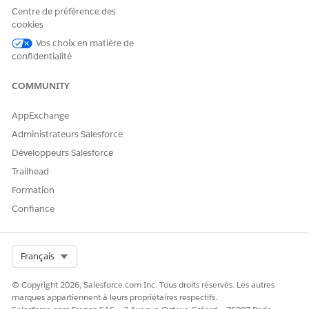
Centre de préférence des
Mettez à jour les détails dans les fenêtres Informations de
cookies
base, Informations d'inscription et Admissibilité des
participants.
Vos choix en matière de
Si nécessaire, sélectionnez un nouveau questionnaire de
confidentialité
prééligibilité.
Cliquez sur
Terminer
.
COMMUNITY
AppExchange
Administrateurs Salesforce
CET ARTICLE A-T-IL RÉSOLU VOTRE PROBLÈME ?
Développeurs Salesforce
Dites-nous ce que nous pouvons améliorer !
Trailhead
Oui
Non
Formation
Confiance
Select Org
Français
© Copyright 2026, Salesforce.com Inc. Tous droits réservés. Les autres
marques appartiennent à leurs propriétaires respectifs.