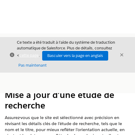
Ce texte a été traduit à l’aide du système de traduction
automatique de Salesforce. Plus de détails, consultez
Fermer
Ferme
<
cette page
.
Basculer vers la page en anglais
Fermer
Pas maintenant
Table des
Afficher la table des matières
matières
Mise à jour d'une étude de
recherche
Assurez-vous que le site est sélectionné avec précision en
révisant les détails clés de l'étude de recherche, tels que le
nom et le titre, pour mieux refléter l'orientation actuelle, en