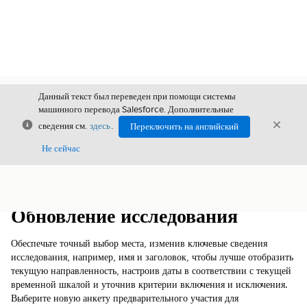
Данный текст был переведен при помощи системы
машинного перевода Salesforce. Дополнительные
Закрыть
Закры
сведения см.
здесь
.
Переключить на английский
Закрыт
Не сейчас
Содержание
Показать содержание
Обновление исследования
Обеспечьте точный выбор места, изменив ключевые сведения
исследования, например, имя и заголовок, чтобы лучше отобразить
текущую направленность, настроив даты в соответствии с текущей
временной шкалой и уточнив критерии включения и исключения.
Выберите новую анкету предварительного участия для