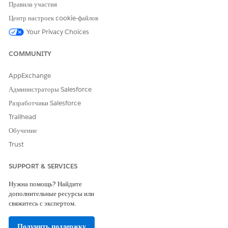
участия.
Правила участия
Нажмите кнопку
«Готово»
.
Центр настроек cookie-файлов
Your Privacy Choices
COMMUNITY
ЭТА СТАТЬЯ РЕШИЛА ВАШУ ПРОБЛЕМУ?
Оставьте свой отзыв, чтобы мы могли стать лучше!
AppExchange
Да
Нет
Администраторы Salesforce
Разработчики Salesforce
Trailhead
Обучение
Trust
SUPPORT & SERVICES
Нужна помощь? Найдите
дополнительные ресурсы или
свяжитесь с экспертом.
Получить поддержку