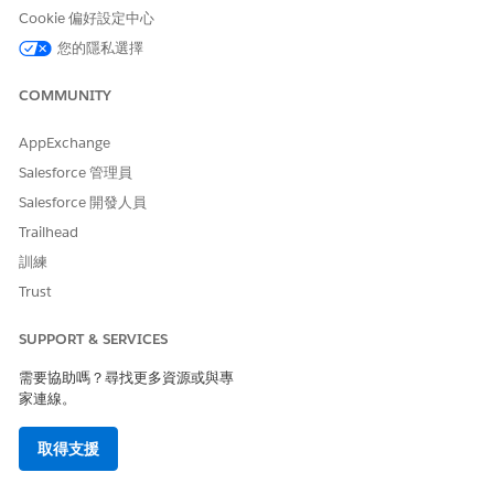
Cookie 偏好設定中心
存取 Agentforce 預設動作
您的隱私選擇
和
網站管理的研究經理
COMMUNITY
和
AppExchange
生命科學網站管理摘要
Salesforce 管理員
Salesforce 開發人員
進入 App Launcher,尋找並選取「
研究研究」。
開啟您要執行可行性研究的研究研究。
Trailhead
按一下頁面頂端的 Agentforce 圖示。
訓練
在 Agentforce 視窗中,按一下「
搜尋網站與調查者
」。
Trust
確認您已選取的研究研究。
若要檢視搜尋結果,請按一下「
檢視搜尋結果
」。若要編輯預設
SUPPORT & SERVICES
搜尋篩選條件,請按一下「
編輯篩選條件
」。
搜尋結果會顯示在搜尋結果頁面中。
需要協助嗎？尋找更多資源或與專
若要摘要網站資訊,請從醫療照護機構和搜尋結果中調查者旁的
家連線。
下拉式清單中選取「
摘要網站
」。
若要將網站新增至研究研究,請按一下「
新增網站至研究」
。
取得支援
若要摘要調查者資訊,請從醫療照護機構和搜尋結果中的調查者
旁的下拉式清單中,選取「
摘要調查者
」。