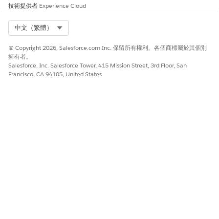
技術提供者
Experience Cloud
若要將調查者新增至研究研究,請按一下「
新增調查者至研
究
」。
確認您的選取。
Select Org
中文（繁體）
若要移至照護計畫網站頁面並傳送可行性評估,請按一下「
檢視
© Copyright 2026, Salesforce.com Inc. 保留所有權利。各個商標屬於其個別
照護計畫網站
」。
擁有者。
若要傳送可行性評估,請在「照護計畫網站」頁面中選取網站,然
Salesforce, Inc. Salesforce Tower, 415 Mission Street, 3rd Floor, San
後按一下「
傳送評估
」。
Francisco, CA 94105, United States
在 Agentforce 視窗上,選取評估,然後按一下「
提交
」。
選取評估的到期日期和時間,然後按一下「
提交
」。
確認您的選取。
網站研究人員會收到 Experience Cloud 入口網頁上可行性評估
的連結。
此文章是否解決您的問題？
請讓我們知道，以便我們改進！
是
否