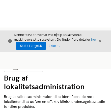
Denne tekst er oversat ved hjælp af Salesforce-
maskinoversættelsessystem. Du finder flere detaljer
her
.
Luk
Luk
Luk
Skift til engelsk
Ikke nu
Indhold
Vis indholdsfortegnelse
Brug af
lokalitetsadministration
Brug Lokalitetsadministration til at identificere de rette
lokaliteter til at udføre en effektiv klinisk undersøgelsesstudie
for dine produkter.