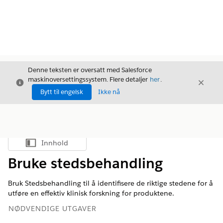
Denne teksten er oversatt med Salesforce
maskinoversettingssystem. Flere detaljer
her
.
Avslutt
Avslut
Avslutt
Bytt til engelsk
Ikke nå
Innhold
Vis innholdsfortegnelse
Bruke stedsbehandling
Bruk Stedsbehandling til å identifisere de riktige stedene for å
utføre en effektiv klinisk forskning for produktene.
NØDVENDIGE UTGAVER