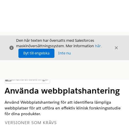
Den här texten har översatts med Salesforces
maskinöversättningssystem. Mer information
här
.
Stäng
Stäng
Stäng
Byt till engelska
Inte nu
Innehållsförteckningar
Visa innehållsförteckning
Använda webbplatshantering
Använd Webbplatshantering för att identifiera lämpliga
webbplatser för att utföra en effektiv klinisk forskningsstudie
för dina produkter.
VERSIONER SOM KRÄVS