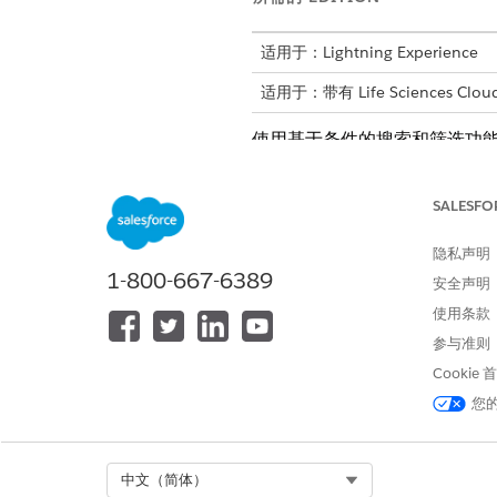
适用于：Lightning Experience
适用于：带有 Life Sciences Cloud
使用基于条件的搜索和筛选功能
看评估仪表板上的评估响应。
站点选择控制台应用程序
SALESFO
生命科学组织和合同研究机构的
程序，通过将关键度量和活动整
隐私声明
1-800-667-6389
安全声明
搜索站点和调查员
使用基于条件的搜索和筛选来搜
使用条款
参与准则
在搜索结果页面上查看站点和调
直接从搜索结果页面快速获取临
Cookie
点选择流程。
您
生成站点可行性评估
通过现场可行性评估，您可以清
Select Org
中文（简体）
将评估发送到站点