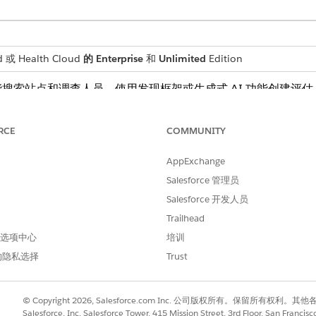
 或 Health Cloud
的 Enterprise
和
Unlimited
Edition
搜索站点和调查人员。使用发现框架或生成式 AI 功能创建评
将分数分配到站点、调查员和评估响应。标记站点，以便将来进
RCE
COMMUNITY
研究经理通常很难处理站点选择和激活过程以及日常任务，因为使用多个
合到一个平台来简化这些任务。提高组织和效率，增强整体站点选择流程
AppExchange
Salesforce 管理员
索站点和调查人员。
Salesforce 开发人员
Trailhead
查员摘要
床试验地点和研究人员关键详细信息的汇总，无需转到单个记录和相关列
 首选项中心
培训
的隐私选择
Trust
楚地了解现场和在现场工作的调查人员。评估会为您提供有关站点的数据
© Copyright 2026, Salesforce.com Inc. 公司版权所有。保留所
Salesforce, Inc. Salesforce Tower, 415 Mission Street, 3rd Floor, San Francis