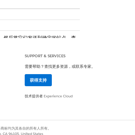
估，然后将它们发送到确定的站点。查
行评估。
SUPPORT & SERVICES
断开连接的工具。使用站点选择控制台应用
需要帮助？查找更多资源，或联系专家。
。
获得支持
技术提供者
Experience Cloud
表。使用此高效概览，以节省时间并简化站
，以便您考虑进行研究。
有权利。其他各商标均为其各自的所有人所有。
co, CA 94105, United States