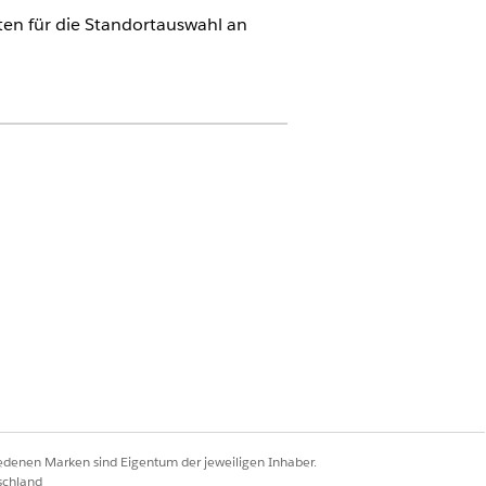
ten für die Standortauswahl an
-Verwaltung
für die Site-Auswahl verfügbar
iedenen Marken sind Eigentum der jeweiligen Inhaber.
schland