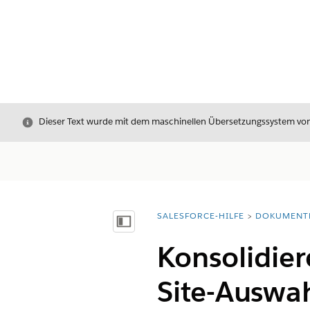
Schließen
Dieser Text wurde mit dem maschinellen Übersetzungssystem von S
SALESFORCE-HILFE
DOKUMENT
Sie befinden sich hier:
Inhalt anzeigen
Konsolidier
Site-Ausw