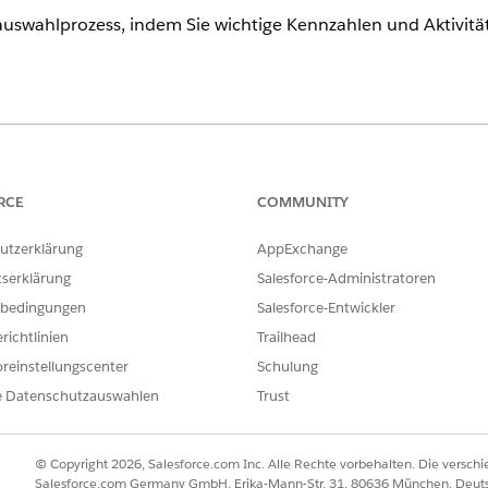
uswahlprozess, indem Sie wichtige Kennzahlen und Aktivitä
ence
nlimited
Edition mit Life Sciences Cloud oder Health Cloud
RCE
COMMUNITY
ERFORDERLICHE BENUTZERBERECHTIGUNGEN
utzerklärung
AppExchange
nsolenanwendung:
Studienleiter für die Site
tserklärung
Salesforce-Administratoren
bedingungen
Salesforce-Entwickler
 der Standardelemente hinzu, die in der Konsolenanwendung 
richtlinien
Trailhead
iste.
reinstellungscenter
Schulung
 nach
Site-Auswahl
und wählen Sie diese Option aus.
e Datenschutzauswahlen
Trust
 das Element aus, das Sie aktualisieren möchten.
von Elementen zur Liste im Dropdown-Menü
Bearbeiten
aus.
ente hinzufügen
.
© Copyright 2026, Salesforce.com Inc. Alle Rechte vorbehalten. Die versch
nd klicken Sie auf
Elemente hinzufügen
.
Salesforce.com Germany GmbH, Erika-Mann-Str. 31, 80636 München, Deut