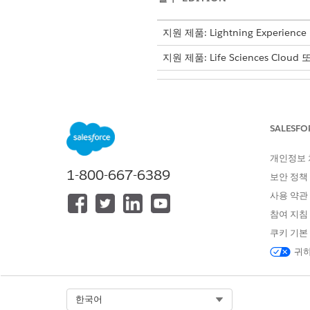
지원 제품: Lightning Experience
지원 제품: Life Sciences Cloud
사이트 선택 콘솔 앱 사용:
SALESFO
사이트 선택 콘솔 앱에서 사용할
개인정보
1-800-667-6389
앱 시작 관리자에서
사이트 선
보안 정책
드롭다운에서 업데이트할 항목을
사용 약관
목록에 항목을 추가하려면 드
참여 지침
항목 더 추가
를 클릭합니다.
항목을 선택하고
항목 추가
를 
쿠키 기본
변경 사항을 저장합니다.
귀하
Select Org
한국어
이 기사를 통해 문제를 해결했습니까