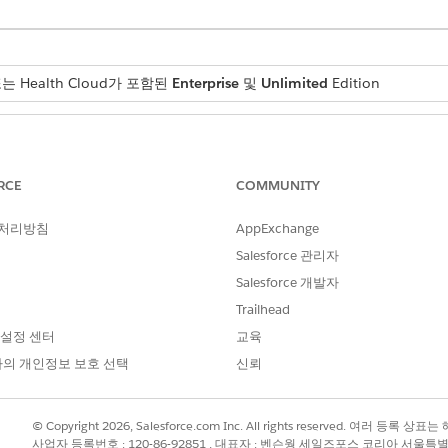
 또는 Health Cloud가 포함된
Enterprise
및
Unlimited
Edition
필요한 사용자 권한
사이트 관리를 위한 연구 
RCE
COMMUNITY
 수 있는 기본 항목 목록에 항목을 추가하거나 목록을 편집합니다
 처리방침
AppExchange
택
을 찾아서 선택합니다.
Salesforce 관리자
 선택합니다.
Salesforce 개발자
롭다운에서
편집
을 선택합니다.
Trailhead
클릭합니다.
 설정 센터
교육
의 개인정보 보호 선택
신뢰
© Copyright 2026, Salesforce.com Inc. All rights reserved. 여러 등
?
사업자 등록번호 : 120-86-92851 , 대표자 : 벤슨웡 세일즈포스 코리아 서울특