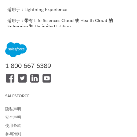
适用于：Lightning Experience
适用于：带有 Life Sciences Cloud 或 Health Cloud
的
Enterprise
和
Unlimited
Edition
所需用户权限
要使用站点选择控制台应用程
适用于站点管理的研究经理
序：
1-800-667-6389
将项目添加到站点选择控制台应用程序上可用的默认项目列表，或
编辑列表。
从应用程序启动程序中，查找并选择
站点选择
。
从下拉列表中，选择要更新的项目。
SALESFORCE
要将项目添加到列表，请从下拉列表中选择
编辑
。
单击
添加更多项目
。
隐私声明
选择项目，然后单击
添加项目
。
安全声明
保存更改。
使用条款
参与准则