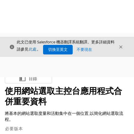
此文已使用 Salesforce 機器翻譯系統翻譯。更多詳細資料
結束
結束
結束
請參見
此處
。
切換至英文
不要現在
目錄
顯示目錄
使用網站選取主控台應用程式合
併重要資料
將基本的網站選取度量和活動集中在一個位置,以簡化網站選取流
程。
必要版本