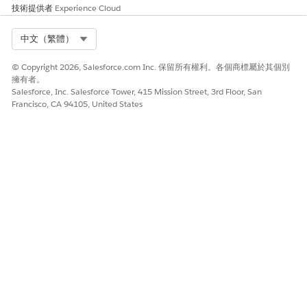
技術提供者
Experience Cloud
Select Org
中文（繁體）
© Copyright 2026, Salesforce.com Inc. 保留所有權利。各個商標屬於其個別
擁有者。
Salesforce, Inc. Salesforce Tower, 415 Mission Street, 3rd Floor, San
Francisco, CA 94105, United States