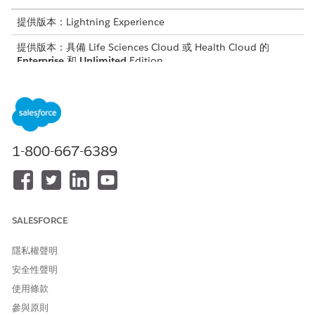
提供版本：Lightning Experience
提供版本：具備 Life Sciences Cloud 或 Health Cloud 的
Enterprise
和
Unlimited
Edition
需要的使用者權限
若要使用「網站選取」主控台
網站管理的研究經理
應用程式:
1-800-667-6389
將項目新增至「網站選取」主控台應用程式上可用的預設項目清單,
或編輯清單。
進入 App Launcher,尋找並選取「
網站選取
」。
從下拉式清單中,選取您要更新的項目。
SALESFORCE
若要將項目新增至清單,請從下拉式清單中選取「
編輯」。
按一下「
新增更多項目
」。
隱私權聲明
選取項目,然後按一下「
新增項目
」。
安全性聲明
儲存變更。
使用條款
參與原則