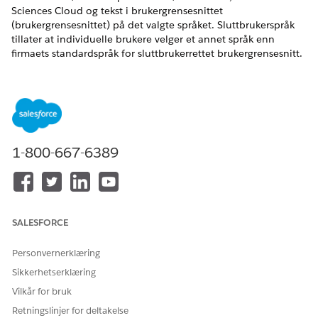
Sciences Cloud og tekst i brukergrensesnittet
(brukergrensesnittet) på det valgte språket. Sluttbrukerspråk
tillater at individuelle brukere velger et annet språk enn
firmaets standardspråk for sluttbrukerrettet brukergrensesnitt.
NØDVENDIGE UTGAVER
Tilgjengelig i Lightning Experience
Tilgjengelig i
Enterprise
og
Unlimited
Edition med Life
Sciences Cloud, Life Sciences Cloud for Customer
1-800-667-6389
Engagement-tilleggslisensen og den administrerte pakken
Life Sciences Customer Engagement.
Fullt støttede språk
SALESFORCE
Disse språkene har full støtte på tvers av Life Sciences Cloud
for kundeengasjementsfunksjoner, inkludert standardobjekter,
Personvernerklæring
Oppsett og Hjelp-innhold.
Sikkerhetserklæring
Kinesisk (forenklet): zh_CN
Vilkår for bruk
Kinesisk (tradisjonelt): zh_TW
Retningslinjer for deltakelse
Dansk: da