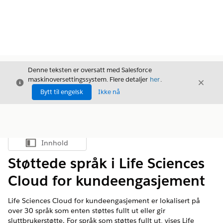
Denne teksten er oversatt med Salesforce
maskinoversettingssystem. Flere detaljer
her
.
Avslutt
Avslut
Avslutt
Bytt til engelsk
Ikke nå
Innhold
Vis innholdsfortegnelse
Støttede språk i Life Sciences
Cloud for kundeengasjement
Life Sciences Cloud for kundeengasjement er lokalisert på
over 30 språk som enten støttes fullt ut eller gir
sluttbrukerstøtte. For språk som støttes fullt ut, vises Life