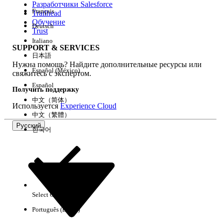
Разработчики Salesforce
Français
Trailhead
Возможности
Обучение
Deutsch
Trust
Italiano
SUPPORT & SERVICES
日本語
Нужна помощь? Найдите дополнительные ресурсы или
Очистить все
Готово
Español (México)
свяжитесь с экспертом.
Español
Получить поддержку
中文（简体）
Используется
Experience Cloud
中文（繁體）
Русский
한국어
Select Org
Русский
Português (Brasil)
Результаты отсутствуют