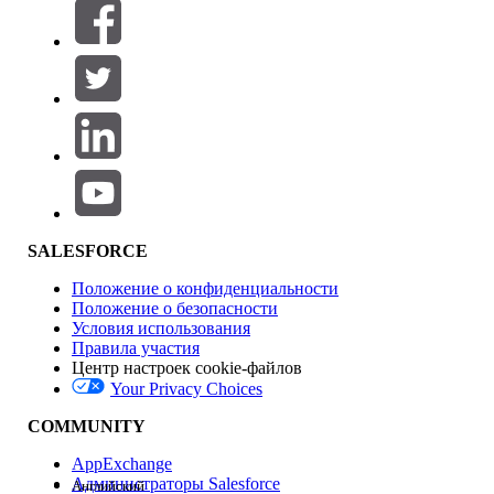
Фильтры (0)
ВЫБРАТЬ ФИЛЬТРЫ
Добавить
Область продуктов
Влияние на функции
SALESFORCE
Положение о конфиденциальности
Положение о безопасности
Условия использования
Правила участия
Центр настроек cookie-файлов
Your Privacy Choices
Версия
COMMUNITY
AppExchange
Администраторы Salesforce
Английский