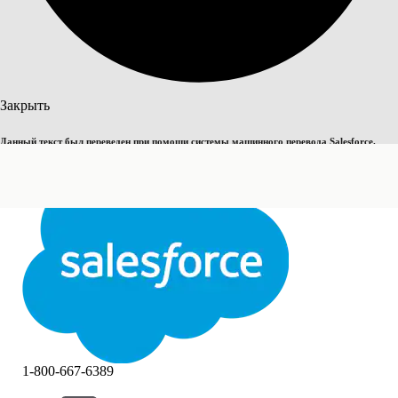
Поиск
Закрыть
Данный текст был переведен при помощи системы машинного перевода Salesforce.
Переключить на английский
Дополнительные сведения см.
здесь
.
Не сейчас
Закрыть
Закрыть
1-800-667-6389