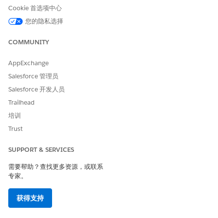
Cookie 首选项中心
德语（德国）：de
意大利语：it
您的隐私选择
日语：ja
韩语：ko
COMMUNITY
挪威语：no
葡萄牙语（巴西）：pt_BR
AppExchange
俄语：ru
Salesforce 管理员
西班牙语（西班牙）：es
Salesforce 开发人员
西班牙语（墨西哥）：es_MX
瑞典语：sv
Trailhead
泰语：th
培训
Trust
最终用户语言
这些语言为 Life Sciences Cloud for Customer Engagement 标准
SUPPORT & SERVICES
对象和页面提供翻译，但不包含所有设置页面或 Salesforce 帮助内
需要帮助？查找更多资源，或联系
容。
专家。
阿拉伯语：ar
保加利亚语：bg
获得支持
捷克语：cs
英语（英国）：en_GB