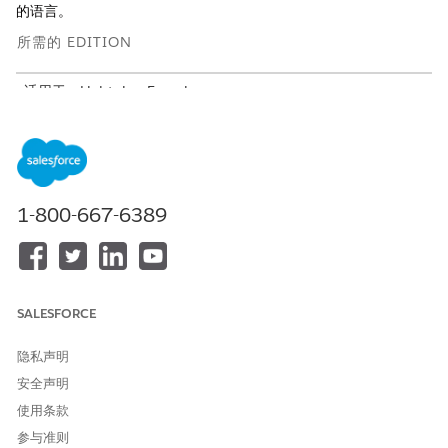
的语言。
所需的 EDITION
适用于：Lightning Experience
适用于：具有Life Sciences Cloud、Life Sciences Cloud for
Customer Engagement加载项许可证和Life Sciences
Customer Engagement受管软件包的
Enterprise
和
Unlimited
Edition。
1-800-667-6389
完全支持的语言
这些语言完全支持适用于客户参与的 Life Sciences Cloud 功能，
包括标准对象、设置和帮助内容。
SALESFORCE
中文（简体）：zh_CN
中文（繁体）：zh_TW
隐私声明
丹麦语：da
安全声明
荷兰语（荷兰）：nl_NL
英语（美国）：en_US
使用条款
芬兰语：fi
参与准则
法语（法国）：fr