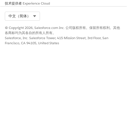
技术提供者
Experience Cloud
希腊语：el
希伯来语：iw
Select Org
中文（简体）
匈牙利语：hu
波兰语：pl
© Copyright 2026, Salesforce.com Inc. 公司版权所有。保留所有权利。其他
葡萄牙语（欧洲）：pt_PT
各商标均为其各自的所有人所有。
罗马尼亚语（罗马尼亚）：ro
Salesforce, Inc. Salesforce Tower, 415 Mission Street, 3rd Floor, San
斯洛伐克语：sk
Francisco, CA 94105, United States
斯洛文尼亚语：sl
土耳其语：tr
乌克兰语：uk
越南语：vi
为您的 Life Sciences Cloud 组织选择最终用户语言
在“设置”中，为用户选择并打开使用语言设置和翻译语言页面的
语言。虽然最终用户语言出现在您的 Salesforce 组织中，但
Salesforce 帮助和设置页面不会翻译成这些语言。
另请参阅：
用户界面语言支持
支持的语言