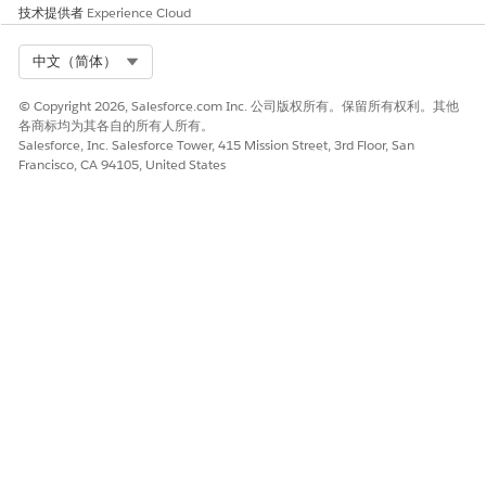
技术提供者
Experience Cloud
Agentforce
支持
支持。Life
支持。Life
生命科学触发
Sciences
Sciences
器处理器
Select Org
Cloud 移动应
Cloud 移动应
中文（简体）
用程序上的
用程序上的
Agentforce
Agentforce
© Copyright 2026, Salesforce.com Inc. 公司版权所有。保留所有权利。其他
Life Sciences
Life Sciences
各商标均为其各自的所有人所有。
触发器不是本
触发器不是本
Salesforce, Inc. Salesforce Tower, 415 Mission Street, 3rd Floor, San
地 Apex 触发
地 Apex 触发
Francisco, CA 94105, United States
器。但逻辑会
器。但逻辑会
在 iOS 框架中
在 iOS 框架中
模拟，以在本
模拟，以在本
地设备上工
地设备上工
作。
作。
Apex 触发器
支持
不支持。触发
不支持。触发
（插入、之
器不会在 Life
器不会在 Life
后、删除、取
Sciences
Sciences
Cloud 移动应
Cloud 移动应
消删除）
用程序中本地
用程序中本地
执行。相反，
执行。相反，
当移动应用程
当移动应用程
序启动同步
序启动同步
时，它们会在
时，它们会在