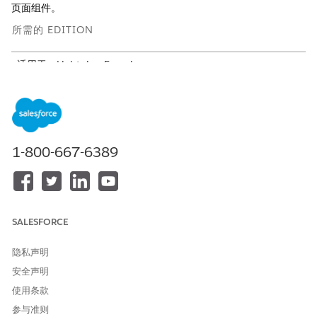
页面组件。
所需的 EDITION
适用于：Lightning Experience
适用于：具有Life Sciences Cloud、Life Sciences Cloud for
Customer Engagement加载项许可证和Life Sciences
Customer Engagement受管软件包的
Enterprise
和
Unlimited
Edition。
1-800-667-6389
此页面记录了 Life Sciences Cloud 移动应用程序支持的
Salesforce 平台功能、自动化和 Lightning 组件，以及与桌面
(Lightning Web) 体验相比的运行方式和时间。有关移动应用程序
和桌面UI逐项功能的比较,请参见
比较Life Sciences Cloud
移动应用
程序和桌面站点。
SALESFORCE
Agentforce 生命科学中支持的自动化功能
隐私声明
了解桌面 (Lightning Web) 体验支持哪些自动化功能，以及当用户
安全声明
在线或离线时，Life Sciences Cloud 移动应用程序支持哪些自动化
使用条款
功能。
参与准则