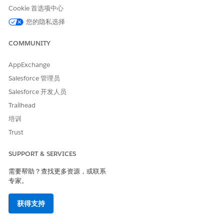
Life Sciences Cloud 移动应用程序使用离线优先架构，并在设备上
Cookie 首选项中心
使用本地数据库。现场代表可以在没有连接的情况下创建和编辑记
您的隐私选择
录，因此服务器端自动化不会在记录保存在设备上时运行。相反，
应用程序会延迟服务器端执行，直到与 Salesforce 平台同步。在同
步时，Apex 触发器、流和平台事件等自动化会在服务器上运行。围
COMMUNITY
绕这种行为规划您的自动化设计，因为用户希望在桌面站点上保存
时运行的逻辑仅在移动应用程序上同步后运行。
AppExchange
Salesforce 管理员
功能/自动化
桌面
移动应用程
移动应用程
Salesforce 开发人员
类型
(LIGHTNIN
序（在线）
序（离线）
G WEB)
Trailhead
培训
Agentforce（
支持
支持。客服人
不支持。
使用在服务器
员需要
Trust
端运行并更新
Salesforce 服
Salesforce 中
务器连接。
SUPPORT & SERVICES
记录的提示功
能进行备注汇
需要帮助？查找更多资源，或联系
总，该功能会
专家。
同步到 Life
Sciences
获得支持
Cloud 移动应
用程序）