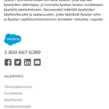
kyselyiden rakentajaa, ja luomalla kyselyn kutsun luodakseen
kyselylle jakelutietueen. Seuraavaksi määrität kyselyiden
käyttöoikeudet ja saatavuuden, jotka käyttävät Kyselyn aihe-
ja Kyselyn osallistumistoiminnon konteksti ‐tietueita. Lopuksi,
kun kyselyiden vastaukset on kerätty sovelluksen tukemien
syöttöpisteiden kautta, offline-vastaukset synkronoidaan
Salesforcen vakio-objekteihin raportointia ja analyysiä varten.
Miten kyselyt toimivat Life Sciences Cloudissa
Käytä kyselyitä kerätäksesi palautetta terveydenhuollon
1-800-667-6389
ammattilaisilta. Luo kutsuja ja määritä, kuka voi osallistua.
Kyselyiden kaappauksen syöttöpisteet
Määritä kyselyiden syöttöpisteet sen perusteella, miten
käyttäjät käyttävät tilejä, vierailuja tai muita tietueita.
Aloituspisteiden avulla käyttäjät voivat aloittaa kyselyn
SALESFORCE
poistumatta nykyisestä tehtävästään.
Tietosuojalausunto
Kyselyiden vastausten synkronointi Salesforce-objekteihin
Turvatiedote
Synkronoi kyselyiden vastaukset Salesforce-objekteihin
luomalla ajoitetusti käynnistyvä kulku.
Käyttöehdot
Osallistumisohjeet
Mobiilisovelluksen kokoonpano kyselyille