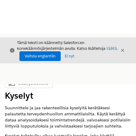
Tämä teksti on käännetty Salesforcen
konekäännösjärjestelmän avulla. Katso lisätietoja
täältä
.
Sulje
Sulje
Sulje
Vaihda englantiin
Ei nyt
Sisällysluettelo
Näytä sisällysluettelo
Kyselyt
Suunnittele ja jaa rakenteellisia kyselyitä kerätäksesi
palautetta terveydenhuollon ammattilaisilta. Käytä kerättyä
dataa analysoidaksesi toimintatrendejä, valvoaksesi potilaisiin
liittyviä lopputuloksia ja vahvistaaksesi tarjoajien suhteita.
Kyselyn työnkulku alkaa luomalla kyselyn, joka käyttää