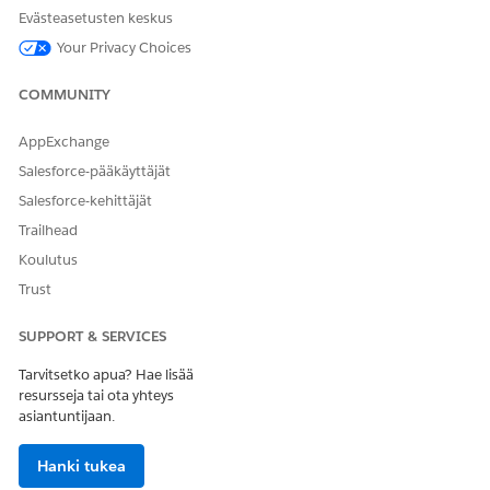
Määritä tukemien Kyselyt-objektien tietokanta-skeema Life
Evästeasetusten keskus
Sciences for Customer Engagement -mobiilisovelluksessa.
Your Privacy Choices
Luo metadata-välimuisti pakataksesi tietokannan
skeemakokoonpanon ladattavaan metadata-välimuistiin,
COMMUNITY
jota mobiilisovellus voi käyttää offline-käyttöön.
Kyselyn luominen palautteen keräämiseksi
AppExchange
Kerää palautetta ja tietoja terveydenhuollon
Salesforce-pääkäyttäjät
ammattilaisilta.
Salesforce-kehittäjät
Olemassa olevan kyselyn päivittäminen
Trailhead
Kun olet aktivoinut kyselyn, et voi muokata sitä. Jos haluat
Koulutus
muokata kyselyä sen sijaan, luo versio.
Trust
Kyselyn jakaminen Life Sciences Cloudissa
Luo kyselyn kutsu ja määritä, kuka voi suorittaa kyselyn ja
SUPPORT & SERVICES
mistä aloittaa sen.
Tarvitsetko apua? Hae lisää
Kyselyiden jakodatan päivittäminen
resursseja tai ota yhteys
Laske kyselyn jakologiikka uudelleen ja luo kyselyn
asiantuntijaan.
kutsujen jakotietueita määritetylle alueelle. Suorita tämä
erätyö varmistaaksesi, että oikeilla käyttäjillä on
Hanki tukea
käyttöoikeus, kun alueiden kohdistuksia muutetaan.