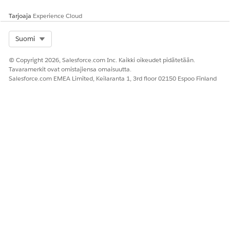
Tarjoaja
Experience Cloud
Select Org
Suomi
RATKAISIKO TÄMÄ ARTIKKELI ONGELMASI?
Anna palautetta, jotta voimme kehittyä!
© Copyright 2026, Salesforce.com Inc. Kaikki oikeudet pidätetään.
Tavaramerkit ovat omistajiensa omaisuutta.
Kyllä
Ei
Salesforce.com EMEA Limited, Keilaranta 1, 3rd floor 02150 Espoo Finland