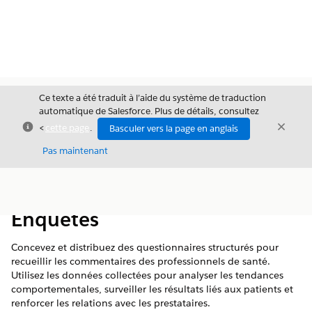
Ce texte a été traduit à l’aide du système de traduction
automatique de Salesforce. Plus de détails, consultez
Fermer
Ferme
<
cette page
.
Basculer vers la page en anglais
Fermer
Pas maintenant
Table des
Afficher la table des matières
matières
Enquêtes
Concevez et distribuez des questionnaires structurés pour
recueillir les commentaires des professionnels de santé.
Utilisez les données collectées pour analyser les tendances
comportementales, surveiller les résultats liés aux patients et
renforcer les relations avec les prestataires.