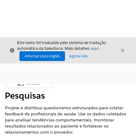
Este texto foi traduzido pelo sistema de tradução
automática da Salesforce. Mais detalhes
aqui
.
Fechar
Fecha
Fechar
Alternar para inglês
Agora não
Índice
Mostrar índice
Pesquisas
Projete e distribua questionários estruturados para coletar
feedback de profissionais de saúde. Use os dados coletados
para analisar tendências comportamentais, monitorar
resultados relacionados ao paciente e fortalecer os
relacionamentos com o provedor.