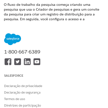
O fluxo de trabalho da pesquisa começa criando uma
pesquisa que usa o Criador de pesquisas e gera um convite
da pesquisa para criar um registro de distribuição para a
pesquisa. Em seguida, você configura o acesso e a
disponibilidade da pesquisa que usam os registros Assunto da
pesquisa e Contexto do engajamento da pesquisa. Por fim,
depois de capturar as respostas da pesquisa por meio de
pontos de entrada com suporte no aplicativo, as respostas
offline são sincronizadas com objetos padrão do Salesforce
para relatórios e análise.
1-800-667-6389
Como as pesquisas funcionam no Life Sciences Cloud
Use pesquisas para coletar feedback de profissionais de
saúde. Gere convites e determine quem pode participar.
Pontos de entrada da captura de pesquisa
SALESFORCE
Configure pontos de entrada da pesquisa com base em
como os usuários interagem com contas, visitas ou outros
Declaração de privacidade
registros. Com pontos de entrada, os usuários podem
Declaração de segurança
iniciar uma pesquisa sem sair da tarefa atual.
Termos de uso
Sincronizar respostas da pesquisa com objetos do
Diretrizes de participação
Salesforce