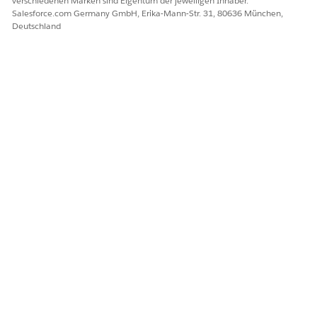
verschiedenen Marken sind Eigentum der jeweiligen Inhaber.
Salesforce.com Germany GmbH, Erika-Mann-Str. 31, 80636 München,
Deutschland