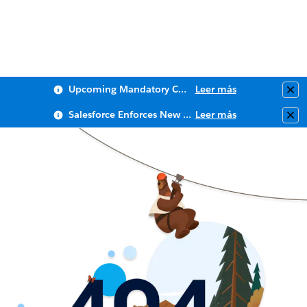
Upcoming Mandatory Changes to Public Key Infrastructure (PKI)
Leer más
Clo
Salesforce Enforces New Security Requirements in Summer 2026
Leer más
Clo