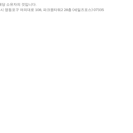
록 상표는 해당 소유자의 것입니다.
별시 영등포구 여의대로 108, 파크원타워2 28층 (세일즈포스) 07335