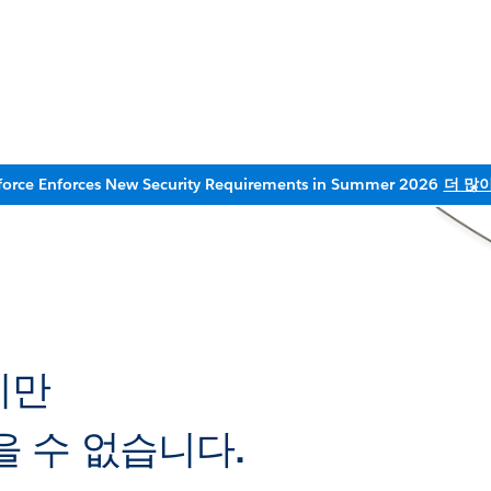
force Enforces New Security Requirements in Summer 2026
더 많
지만
 수 없습니다.