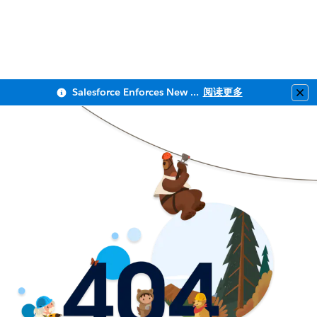
Salesforce Enforces New Security Requirements in Summer 2026
阅读更多
Clo