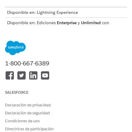
Disponible en: Lightning Experience
Disponible en: Ediciones
Enterprise
y
Unlimited
con
licencia Life Sciences Cloud, Life Sciences Cloud para
Customer Engagement Add-on y el paquete gestionado Life
Sciences Customer Engagement.
PERMISOS DE USUARIO NECESARIOS
1-800-667-6389
Para crear encuestas:
Administrador comercial de
Ciencias de la vida
Este es un vídeo para ayudarle a empezar.
SALESFORCE
Declaración de privacidad
Declaración de seguridad
Condiciones de uso
Directrices de participación