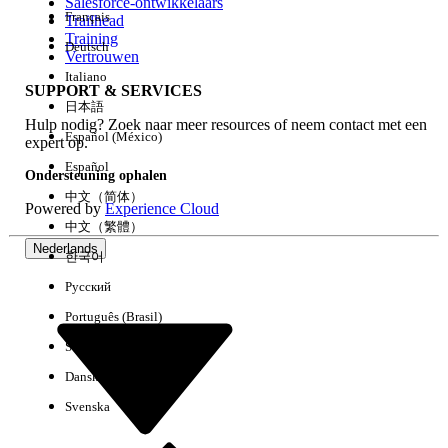
Salesforce-ontwikkelaars
Français
Trailhead
Training
Deutsch
Vertrouwen
Italiano
SUPPORT & SERVICES
日本語
Hulp nodig? Zoek naar meer resources of neem contact met een
Español (México)
expert op.
Español
Ondersteuning ophalen
中文（简体）
Powered by
Experience Cloud
中文（繁體）
Nederlands
한국어
Русский
Português (Brasil)
Suomi
Dansk
Svenska