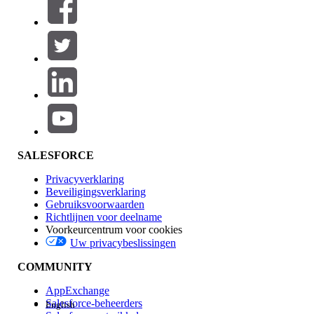
SALESFORCE
Privacyverklaring
Beveiligingsverklaring
Gebruiksvoorwaarden
Richtlijnen voor deelname
Voorkeurcentrum voor cookies
Uw privacybeslissingen
COMMUNITY
AppExchange
Salesforce-beheerders
English