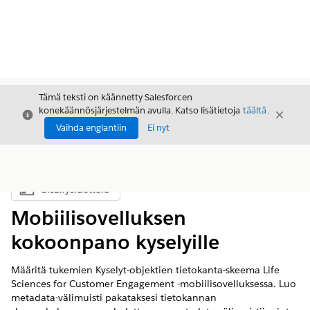
Tämä teksti on käännetty Salesforcen
konekäännösjärjestelmän avulla. Katso lisätietoja
täältä
.
Sulje
Sulje
Sulje
Vaihda englantiin
Ei nyt
Sisällysluettelo
Näytä sisällysluettelo
Mobiilisovelluksen
kokoonpano kyselyille
Määritä tukemien Kyselyt-objektien tietokanta-skeema Life
Sciences for Customer Engagement -mobiilisovelluksessa. Luo
metadata-välimuisti pakataksesi tietokannan