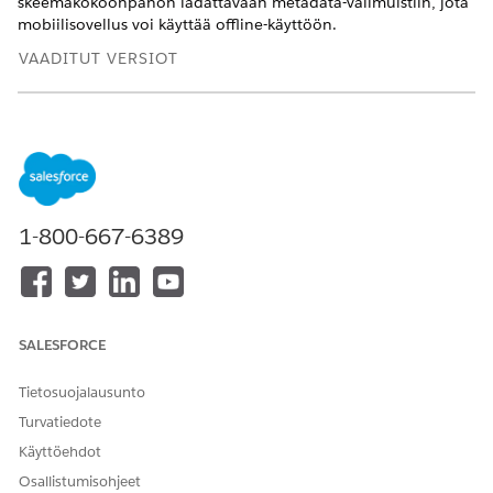
skeemakokoonpanon ladattavaan metadata-välimuistiin, jota
mobiilisovellus voi käyttää offline-käyttöön.
VAADITUT VERSIOT
Käytettävissä: Lightning Experiencessa
Käytettävissä:
Enterprise
Edition- ja
Unlimited
Edition -
versioissa Life Sciences Cloudilla, Life Sciences Cloud for
Customer Engagement -lisäosalisenssillä ja Life Sciences
Customer Engagement -hallitulla paketilla.
1-800-667-6389
Määritä objektin skeema tuetuille Kysely-objekteille
toimimaan mobiilisovelluksessa. Valitse tyypiksi Data.
Kysely
SurveyVersion
SALESFORCE
SurveyPage
SurveyInvitation
Tietosuojalausunto
SurveyQuestion
Turvatiedote
SurveyQuestionChoice
SurveyQstnResponseOffline
Käyttöehdot
SurveyResponseOffline
Osallistumisohjeet