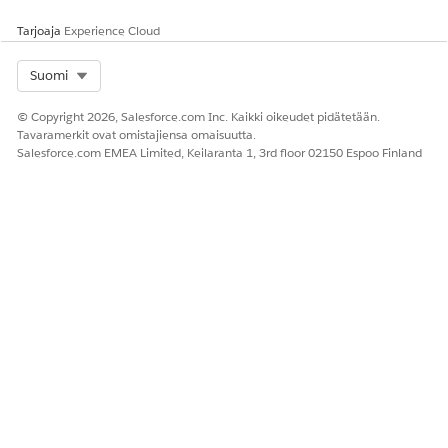
RATKAISIKO TÄMÄ ARTIKKELI ONGELMASI?
Tarjoaja
Experience Cloud
Anna palautetta, jotta voimme kehittyä!
Select Org
Suomi
Kyllä
Ei
© Copyright 2026, Salesforce.com Inc. Kaikki oikeudet pidätetään.
Tavaramerkit ovat omistajiensa omaisuutta.
Salesforce.com EMEA Limited, Keilaranta 1, 3rd floor 02150 Espoo Finland