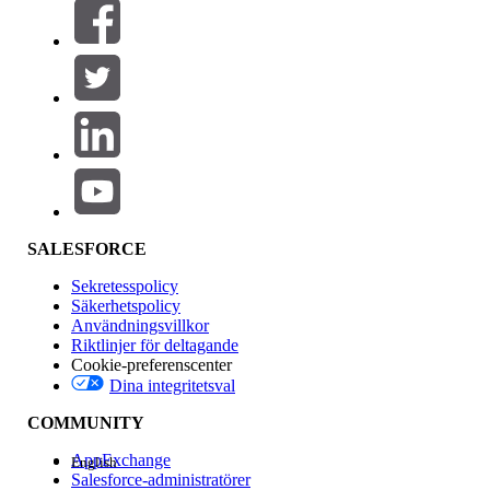
Filter (0)
VÄLJ FILTER
Lägg till
Produktområde
Funktionspåverkan
SALESFORCE
Sekretesspolicy
Säkerhetspolicy
Användningsvillkor
Riktlinjer för deltagande
Cookie-preferenscenter
Dina integritetsval
Version
COMMUNITY
AppExchange
English
Salesforce-administratörer