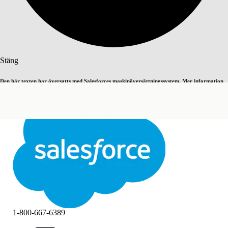
Sök
Stäng
Den här texten har översatts med Salesforces maskinöversättningssystem. Mer information
Byt till engelska
Inte nu
här
.
Stäng
Stäng
1-800-667-6389