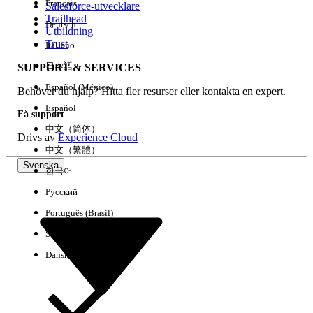
Français
Salesforce-utvecklare
Trailhead
Deutsch
Händelse
Utbildning
Trust
Italiano
日本語
SUPPORT & SERVICES
Español (México)
Behöver du hjälp? Hitta fler resurser eller kontakta en expert.
Rensa alla
Klart
Español
Få support
中文（简体）
Drivs av
Experience Cloud
中文（繁體）
Svenska
한국어
Русский
Português (Brasil)
Suomi
Dansk
Inga resultat