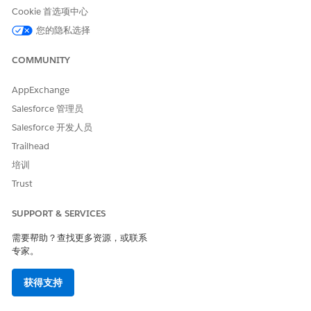
SurveyResponse
Cookie 首选项中心
SurveyQuestionResponse
您的隐私选择
如果用户对客户计划或提供商访问进行调查，请为此对象配置数据
库模式，并选择数据作为类型。
COMMUNITY
SurveyEngagementContext
AppExchange
创建这些配置后，生成元数据缓存，以便应用程序可以访问最新的
Salesforce 管理员
元数据定义和模式更改。
Salesforce 开发人员
另请参阅：
Trailhead
培训
生成元数据缓存
Trust
SUPPORT & SERVICES
本文章是否解决您的问题？
需要帮助？查找更多资源，或联系
请与我们共享您的想法，以便我们进行改进！
专家。
是
否
获得支持