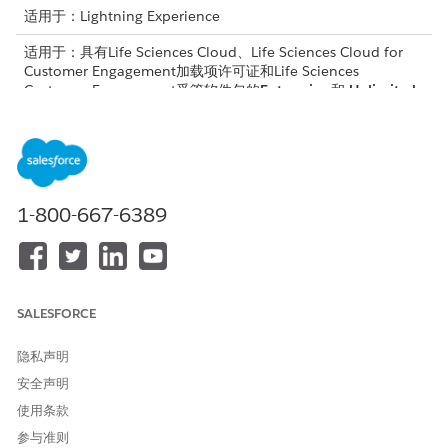
适用于：Lightning Experience
适用于：具有Life Sciences Cloud、Life Sciences Cloud for
Customer Engagement加载项许可证和Life Sciences
Customer Engagement受管软件包的
Enterprise
和
Unlimited
Edition。
为支持的调查对象配置对象模式，以在移动应用程序上运行。选择
类型为数据。
调查
1-800-667-6389
SurveyVersion
SurveyPage
SurveyInvitation
SurveyQuestion
SurveyQuestionChoice
SALESFORCE
SurveyQstnResponseOffline
SurveyResponseOffline
隐私声明
SurveySubject
安全声明
如果用户也想要在移动设备中查看在 Web 上完成的调查，请为这些
使用条款
对象配置数据库模式。选择类型为数据。
参与准则