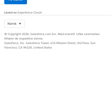
brukere som er tildelt det bestemte området og dets
underordnede områder.
Levert av
Experience Cloud
Produktjustering
Angi
til LsMarketableProduct. Product Territory
SubjectId
Select Org
Norsk
Availability (PTA)-poster behandler tilgang ved å bruke
disse justeringstypene:
© Copyright 2026, Salesforce.com Inc. Med enerett. Ulike varemerker
Inkludering: Begrenser tilgjengeligheten til det
tilhører de respektive eierne.
bestemte området.
Salesforce, Inc. Salesforce Tower, 415 Mission Street, 3rd Floor, San
Francisco, CA 94105, United States
Underordnede: Utvider tilgjengeligheten i hele
områdehierarkiet.
Ekskludering: Deaktiverer deling for
produktjusteringen.
Spesifikk post
Angi
til en bestemt post, for eksempel Konto,
SubjectId
Besøk eller Kontoplan, for å begrense tilgang til bare dette
elementet.
Engasjementskontekster
Engasjementskonteksten bestemmer hvor brukere kan starte