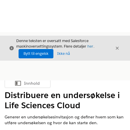
Denne teksten er oversatt med Salesforce
maskinoversettingssystem. Flere detaljer
her
.
Avslutt
Avslut
Avslutt
Bytt til engelsk
Ikke nå
Innhold
Vis innholdsfortegnelse
Distribuere en undersøkelse i
Life Sciences Cloud
Generer en undersøkelsesinvitasjon og definer hvem som kan
utføre undersøkelsen og hvor de kan starte den.