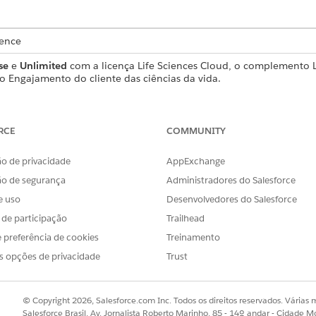
ience
se
e
Unlimited
com a licença Life Sciences Cloud, o complemento 
o Engajamento do cliente das ciências da vida.
á-lo a começar.
RCE
COMMUNITY
o de privacidade
AppExchange
ão de segurança
Administradores do Salesforce
e uso
Desenvolvedores do Salesforce
s de participação
Trailhead
 preferência de cookies
Treinamento
o vídeo no modo de tela cheia, abra-o em uma nova guia:
C
s opções de privacidade
Trust
os de engajamento
© Copyright 2026, Salesforce.com Inc. Todos os direitos reservados. Várias m
unto da pesquisa e os registros de contexto de engajament
Salesforce Brasil, Av. Jornalista Roberto Marinho, 85 - 14º andar - Cidade M