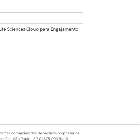
Life Sciences Cloud para Engajamento
ompartilhe convites da pesquisa
.
arcas comerciais dos respectivos proprietários.
o da pesquisa para determinar
onções, São Paulo - SP, 04575-000 Brasil