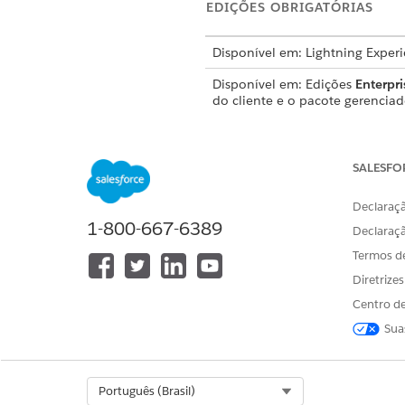
EDIÇÕES OBRIGATÓRIAS
Disponível em: Lightning Exper
Disponível em: Edições
Enterpri
do cliente e o pacote gerenciad
Aqui está um vídeo para ajud
SALESFO
Declaraçã
1-800-667-6389
Declaraç
Termos d
Diretrize
Centro de
Se você não puder assistir a
Sua
Acesso à pesquisa e context
Select Org
Português (Brasil)
Entenda como combinar o ass