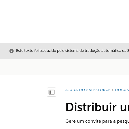
Fechar
Este texto foi traduzido pelo sistema de tradução automática da 
AJUDA DO SALESFORCE
DOCUM
Você está aqui:
Mostrar índice
Distribuir 
Gere um convite para a pesqu