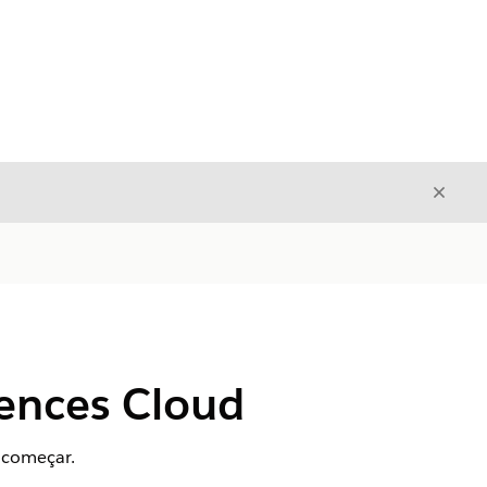
Fecha
Fechar
iences Cloud
 começar.