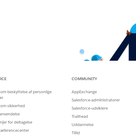
RCE
COMMUNITY
 om beskyttelse af personlige
AppExchange
er
Salesforce-administratorer
 om sikkerhed
Salesforce-udviklere
r anvendelse
Trailhead
njer for deltagelse
Uddannelse
ræferencecenter
Tillid