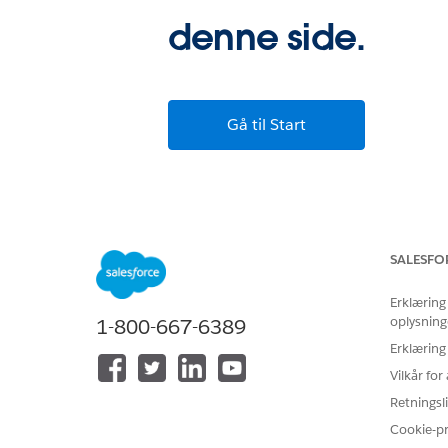
denne side.
Gå til Start
SALESFO
Erklæring
oplysning
1-800-667-6389
Erklæring
Vilkår fo
Retningsli
Cookie-p