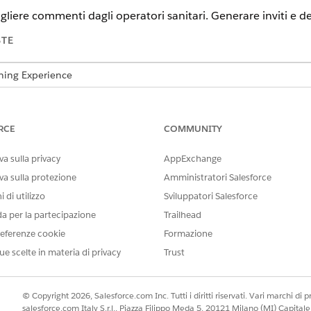
ogliere commenti dagli operatori sanitari. Generare inviti e 
STE
tning Experience
n e
Unlimited
Edition con licenza aggiuntiva Life Sciences Cloud 
 Engagement.
RCE
COMMUNITY
 dei sondaggi
a sulla privacy
AppExchange
sondaggi controlla l'accesso ai sondaggi. Gli amministratori
va sulla protezione
Amministratori Salesforce
account, a un prodotto o a un territorio, che genera automati
 di utilizzo
Sviluppatori Salesforce
n sondaggio e con chi dipende dal tipo di oggetto, basato su
da per la partecipazione
Trailhead
eferenze cookie
Formazione
, utilizza il tipo di oggetto per 
vitationSharingHandler
ue scelte in materia di privacy
Trust
count: Quando si collega un record oggetto sondaggio a un a
termina l'accesso per gli utenti e i territori associati.
© Copyright 2026, Salesforce.com Inc. Tutti i diritti riservati. Vari marchi di pro
salesforce.com Italy S.r.l., Piazza Filippo Meda 5, 20121 Milano (MI) Capit