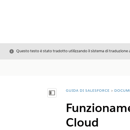
Chiudi
Questo testo è stato tradotto utilizzando il sistema di traduzione 
GUIDA DI SALESFORCE
DOCUM
Ti trovi qui:
Mostra sommario
Funzionamen
Cloud