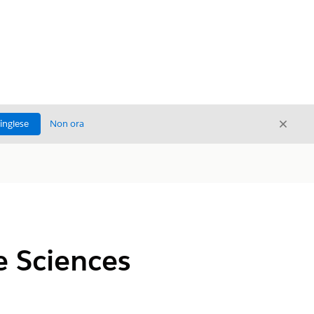
Chiud
'inglese
Non ora
Chiudi
e Sciences