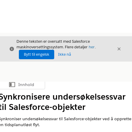
Denne teksten er oversatt med Salesforce
maskinoversettingssystem. Flere detaljer
her
.
Avslutt
Avslut
Avslutt
Bytt til engelsk
Ikke nå
Innhold
Vis innholdsfortegnelse
Synkronisere undersøkelsessvar
til Salesforce-objekter
Synkroniser undersøkelsessvar til Salesforce-objekter ved å opprette
en tidsplanutløst flyt.