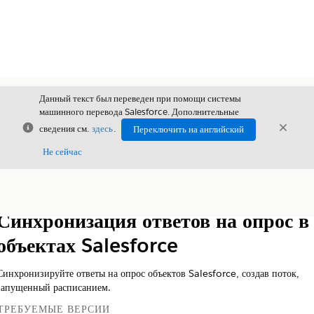
Данный текст был переведен при помощи системы
машинного перевода Salesforce. Дополнительные
Закрыть
Закры
сведения см.
здесь
.
Переключить на английский
Закрыт
Не сейчас
Содержание
Показать содержание
Синхронизация ответов на опрос в
объектах Salesforce
Синхронизируйте ответы на опрос объектов Salesforce, создав поток,
запущенный расписанием.
ТРЕБУЕМЫЕ ВЕРСИИ