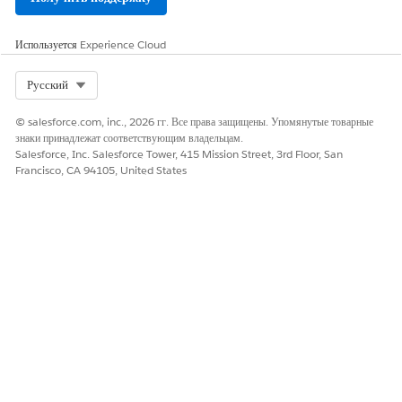
Оставьте свой отзыв, чтобы мы могли стать лучше!
Да
Нет
Используется
Experience Cloud
Select Org
Русский
© salesforce.com, inc., 2026 гг. Все права защищены. Упомянутые товарные
знаки принадлежат соответствующим владельцам.
Salesforce, Inc. Salesforce Tower, 415 Mission Street, 3rd Floor, San
Francisco, CA 94105, United States