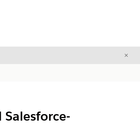
Stäng
Stäng
 Salesforce-