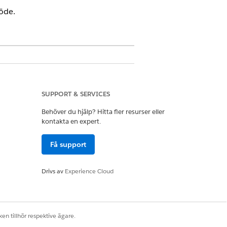
öde.
ndengagemang och det hanterade
SUPPORT & SERVICES
Behöver du hjälp? Hitta fler resurser eller
kontakta en expert.
etenskap
Få support
autlöst flöde
.
Drivs av
Experience Cloud
e-objekt.
Offline_Batch_Job
för Synkronisera
en tillhör respektive ägare.