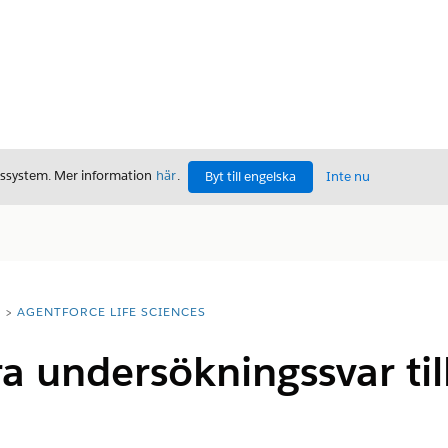
gssystem. Mer information
här
.
Byt till engelska
Inte nu
T
AGENTFORCE LIFE SCIENCES
a undersökningssvar till