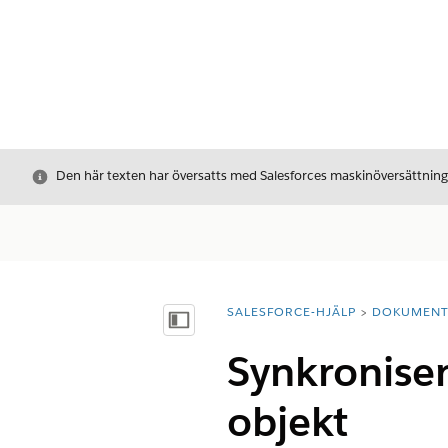
Stäng
Den här texten har översatts med Salesforces maskinöversättnin
SALESFORCE-HJÄLP
DOKUMEN
Du är här:
Visa innehållsförteckning
Synkroniser
objekt