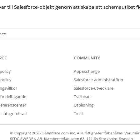
r till Salesforce-objekt genom att skapa ett schemautlöst fl
ence
limited
Editions med tilläggslicensen Life Sciences Cloud för ku
agemang.
RCE
COMMUNITY
ANVÄNDARBEHÖRIGHETER SOM KRÄVS FÖR ATT
policy
AppExchange
Kommersiell admin för biov
policy
Salesforce-administratörer
gsvillkor
 Appstartaren.
Salesforce-utvecklare
 för deltagande
Trailhead
klicka på
Schemalagda automatiseringar
och klicka sedan på
Schem
referenscenter
Utbildning
ersökningssvar som skickats från en mobil enhet med dina Salesforc
 integritetsval
Trust
åtgärdselement för att utlösa batchjobbet.
itta och välj batchjobbet
Lsc4ce_surveys__Fetch_Survey_Response_
© Copyright 2026, Salesforce.com Inc. Alla rättigheter förbehålles. Varumärk
poster.
SFDC SWEDEN AB, Klarabergsviadukten 63, 111 64 Stockholm, Sweden