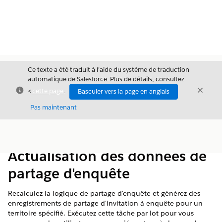
Ce texte a été traduit à l’aide du système de traduction
automatique de Salesforce. Plus de détails, consultez
Fermer
Ferme
<
cette page
.
Basculer vers la page en anglais
Fermer
Pas maintenant
Table des
Afficher la table des matières
matières
Actualisation des données de
partage d'enquête
Recalculez la logique de partage d'enquête et générez des
enregistrements de partage d'invitation à enquête pour un
territoire spécifié. Exécutez cette tâche par lot pour vous