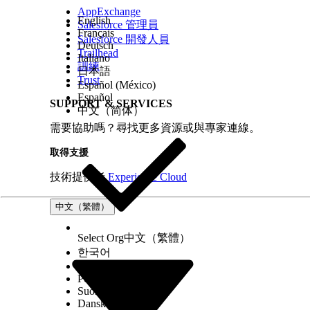
AppExchange
English
Salesforce 管理員
Français
Salesforce 開發人員
Deutsch
Trailhead
Italiano
訓練
日本語
Trust
Español (México)
Español
SUPPORT & SERVICES
中文（简体）
需要協助嗎？尋找更多資源或與專家連線。
取得支援
技術提供者
Experience Cloud
中文（繁體）
Select Org
中文（繁體）
한국어
Русский
Português (Brasil)
Suomi
Dansk