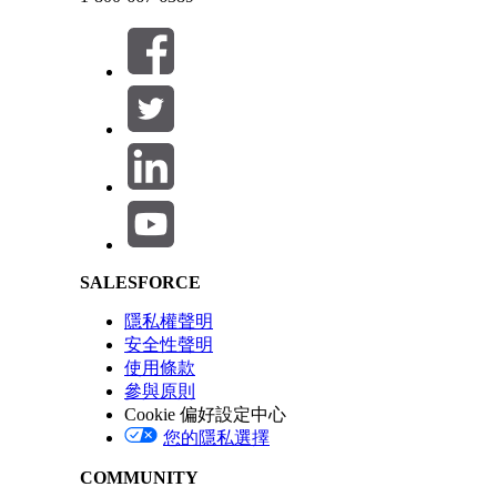
在「執行共用調查邀請與回應」下,在「階層」欄位中
按一下「
執行
」。
備註
此工作使用提供者帳戶區域範圍資訊 (PATI) 
Salesforce Help | Article
則工作無法更新調查資料。
另請參照：
管理觸發處理常式
SALESFORCE
隱私權聲明
安全性聲明
此文章是否解決您的問題？
使用條款
請讓我們知道，以便我們改進！
參與原則
Cookie 偏好設定中心
您的隱私選擇
COMMUNITY