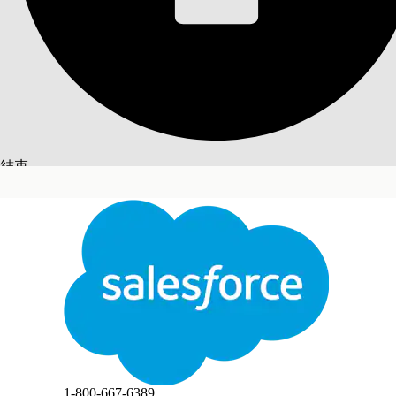
重新整理調查共用資
重新計算調查共用邏輯,並產生指定區域範圍的調查邀
存取權。
必要版本
結束
提供版本：Lightning Experience
提供版本：具有 Life Sciences Cloud、Life Sciences
切換至英文
不
此文已使用 Salesforce 機器翻譯系統翻譯。更多詳細資料請參見
此處
。
Engagement 受管理封裝的
Enterprise
和
Unlimite
若要建立調查：
結束
結束
開始之前,請開啟
SurveyInvitationSharingHa
進入 App Launcher,尋找並選取「
管理員主控台
」。
在「管理員主控台」設定頁面上,按一下「
區域範圍管
在瀏覽列中,選取「
共用調查
」。
在「共用調查設定」頁面上,按一下「
立即執行
」。
1-800-667-6389