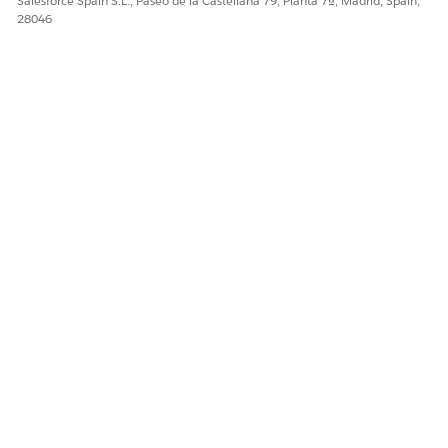
Salesforce Spain S.L., Paseo de la Castellana 79, Planta 7ª, Madrid, Spain,
28046