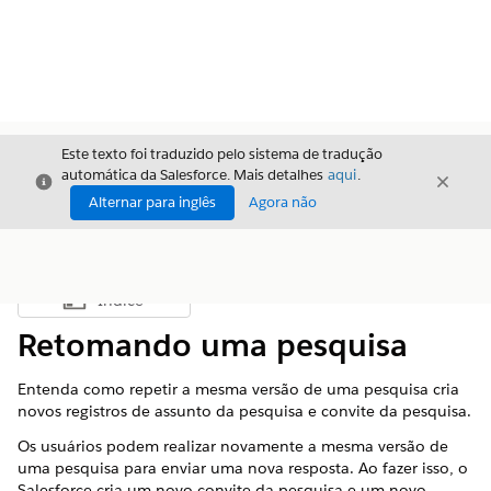
Este texto foi traduzido pelo sistema de tradução
automática da Salesforce. Mais detalhes
aqui
.
Fechar
Fecha
Fechar
Alternar para inglês
Agora não
Índice
Mostrar índice
Retomando uma pesquisa
Entenda como repetir a mesma versão de uma pesquisa cria
novos registros de assunto da pesquisa e convite da pesquisa.
Os usuários podem realizar novamente a mesma versão de
uma pesquisa para enviar uma nova resposta. Ao fazer isso, o
Salesforce cria um novo convite da pesquisa e um novo