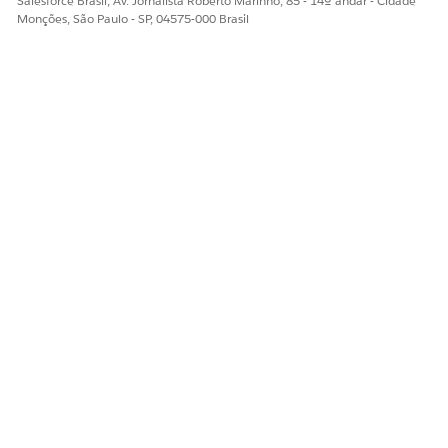
Salesforce Brasil, Av. Jornalista Roberto Marinho, 85 - 14º andar - Cidade
Monções, São Paulo - SP, 04575-000 Brasil