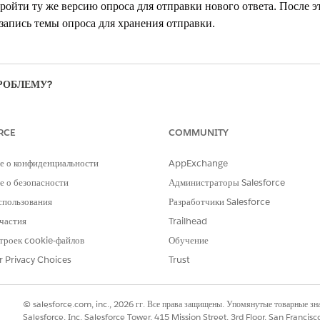
ойти ту же версию опроса для отправки нового ответа. После эт
запись темы опроса для хранения отправки.
РОБЛЕМУ?
и стать лучше!
RCE
COMMUNITY
е о конфиденциальности
AppExchange
 о безопасности
Администраторы Salesforce
спользования
Разработчики Salesforce
частия
Trailhead
троек cookie-файлов
Обучение
r Privacy Choices
Trust
© salesforce.com, inc., 2026 гг. Все права защищены. Упомянутые товарные з
Salesforce, Inc. Salesforce Tower, 415 Mission Street, 3rd Floor, San Francis