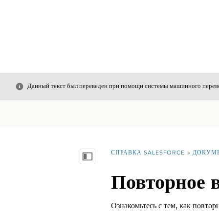
Закрыть
Данный текст был переведен при помощи системы машинного перево
СПРАВКА SALESFORCE
ДОКУМ
Вы находитесь здесь:
Показать содержание
Повторное 
Ознакомьтесь с тем, как повтор