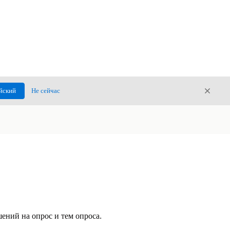
Закры
йский
Не сейчас
Закрыт
шений на опрос и тем опроса.