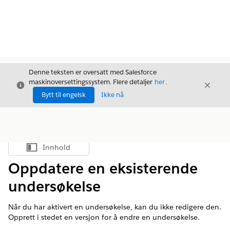
Denne teksten er oversatt med Salesforce
maskinoversettingssystem. Flere detaljer
her
.
Avslutt
Avslut
Avslutt
Bytt til engelsk
Ikke nå
Innhold
Vis innholdsfortegnelse
Oppdatere en eksisterende
undersøkelse
Når du har aktivert en undersøkelse, kan du ikke redigere den.
Opprett i stedet en versjon for å endre en undersøkelse.