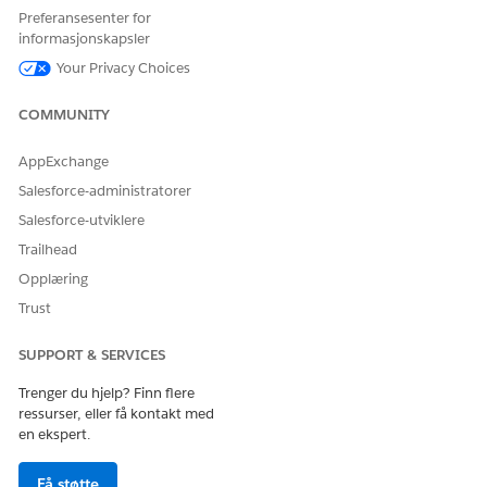
Opprette og tilpasse undersøkelser
Preferansesenter for
informasjonskapsler
Your Privacy Choices
HJALP DENNE ARTIKKELEN MED Å LØSE PROBLEMET DITT?
COMMUNITY
La oss få vite det slik at vi kan forbedre!
AppExchange
Ja
Nei
Salesforce-administratorer
Salesforce-utviklere
Trailhead
Opplæring
Trust
SUPPORT & SERVICES
Trenger du hjelp? Finn flere
ressurser, eller få kontakt med
en ekspert.
Få støtte