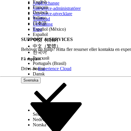
Anteckning
Samla in eller ladda upp bilden av kvitt
English
AppExchange
Français
Ange utgiftsdetaljerna.
Salesforce-administratörer
Deutsch
Välj en utgiftstyp.
Salesforce-utvecklare
Italiano
Välj en utgiftsrapport.
Trailhead
日本語
Utgifter som inte är länkade till en rapport s
Utbildning
Välj en valuta.
Español (México)
Trust
Ange utgiftsbeloppet.
Español
Om du vill kan du ange en beskrivning.
SUPPORT & SERVICES
中文（简体）
Spara dina ändringar.
中文（繁體）
Behöver du hjälp? Hitta fler resurser eller kontakta en exper
한국어
Русский
Få support
Português (Brasil)
LÖSTE DENNA ARTIKEL DITT PROBLEM?
Drivs av
Suomi
Experience Cloud
Berätta för oss vad vi kan förbättra!
Dansk
Svenska
Select Org
Svenska
Nederlands
Norska