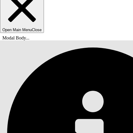
Open Main Menu
Close
Modal Body...
Du är här:
Salesforce-hjälp
Dokument
Agentforce Life Sciences