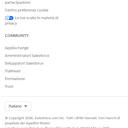
partecipazione
Centro preferenze cookie
Le tue scelte in materia di
privacy
COMMUNITY
AppExchange
Amministratori Salesforce
Tipi di sincronizzazione
Sviluppatori Salesforce
La sincronizzazione tra l'app mobile Life Sciences Cloud e
Trailhead
l'organizzazione Salesforce può avvenire in diversi modi:
Formazione
Completo, Delta e Solo caricamento.
Trust
TIPO DI
COSA FA
QUANDO
SINCRONIZZAZIO
SUCCEDE
NE
Select Org
Italiano
Completo
Scarica tutti i dati
Sincronizzazio
e i metadati
ne iniziale:
© Copyright 2026, Salesforce.com Inc. Tutti i diritti riservati. Vari marchi di
specifici del
Questo
proprietà dei rispettivi titolari.
territorio sul
accade dopo