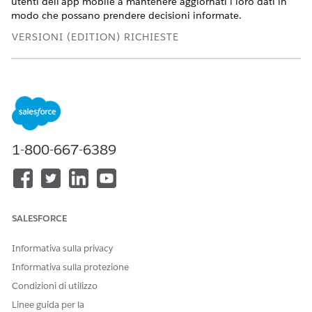
utenti dell'app mobile a mantenere aggiornati i loro dati in
modo che possano prendere decisioni informate.
VERSIONI (EDITION) RICHIESTE
Disponibile nelle versioni: Lightning Experience
Disponibile in:
Enterprise
Edition e
Unlimited
Edition con
licenza aggiuntiva Life Sciences Cloud per Customer
Engagement e pacchetto gestito Life Sciences Customer
Engagement.
1-800-667-6389
Processo di sincronizzazione
Questo diagramma mostra il processo di sincronizzazione tra
l'organizzazione Salesforce e l'app mobile Life Sciences Cloud.
SALESFORCE
Informativa sulla privacy
Informativa sulla protezione
Condizioni di utilizzo
Linee guida per la