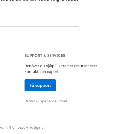
ndengagemang och det hanterade
SUPPORT & SERVICES
Behöver du hjälp? Hitta fler resurser eller
kontakta en expert.
ilappen Life Sciences Cloud.
Få support
Drivs av
Experience Cloud
en tillhör respektive ägare.