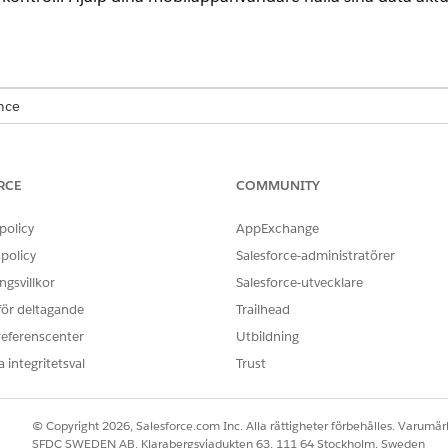
ence
limited
Editions med tilläggslicensen Life Sciences Cloud för ku
agemang.
RCE
COMMUNITY
policy
AppExchange
seringsprocessen mellan din Salesforce-organisation och mob
policy
Salesforce-administratörer
gsvillkor
Salesforce-utvecklare
 för deltagande
Trailhead
referenscenter
Utbildning
 integritetsval
Trust
© Copyright 2026, Salesforce.com Inc. Alla rättigheter förbehålles. Varumärk
SFDC SWEDEN AB, Klarabergsviadukten 63, 111 64 Stockholm, Sweden