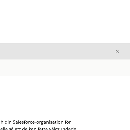
Stäng
Stäng
h din Salesforce-organisation för
ella så att de kan fatta välgrundade