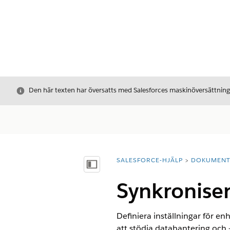
Stäng
Den här texten har översatts med Salesforces maskinöversättnin
SALESFORCE-HJÄLP
DOKUMEN
Du är här:
Visa innehållsförteckning
Synkronise
Definiera inställningar för e
att stödja datahantering och 