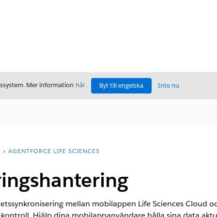
gssystem. Mer information
här
.
Byt till engelska
Inte nu
T
AGENTFORCE LIFE SCIENCES
ringshantering
nhetssynkronisering mellan mobilappen Life Sciences Cloud oc
-kontroll. Hjälp dina mobilappanvändare hålla sina data aktu