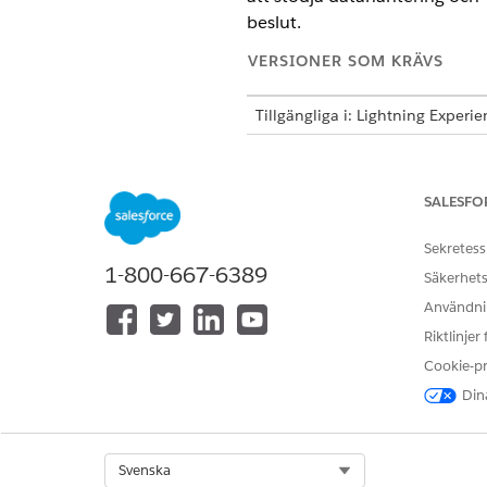
beslut.
VERSIONER SOM KRÄVS
Tillgängliga i: Lightning Experi
Tillgängliga i:
Enterprise
och
Un
paketet Life Sciences Kundeng
SALESFO
Synkroniseringsprocess
Sekretess
1-800-667-6389
Detta diagram visar synkroni
Säkerhets
Användnin
Riktlinjer
Cookie-p
Dina
Select Org
Svenska