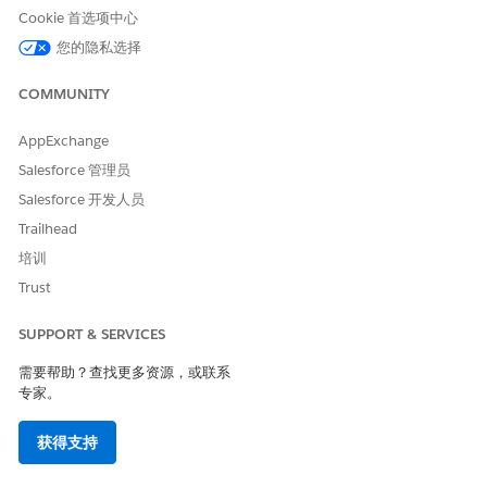
Cookie 首选项中心
您的隐私选择
COMMUNITY
同步类型
AppExchange
Salesforce 管理员
Life Sciences Cloud 移动应用程序和您的 Salesforce 组织之间的
同步可以通过几种不同的方式进行：完全、增量和仅上载。
Salesforce 开发人员
Trailhead
同步类型
功能
何时发生
培训
完整
将所有特定于区域
初始同步：这发
Trust
的数据和元数据下
生在用户首次登
载到用户的移动设
录和区域选择之
SUPPORT & SERVICES
备，然后将他们的
后（如果适
交易、日志和统计
用）。
需要帮助？查找更多资源，或联系
数据上传到
区域切换同步：
专家。
Salesforce。
这将在用户切换
到不同区域后发
生。
获得支持
扩展的离线工
作：如果用户离