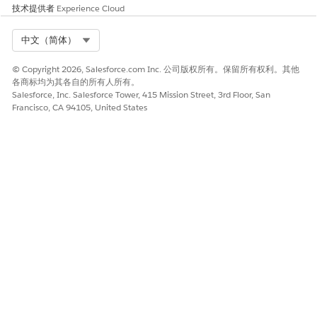
技术提供者
Experience Cloud
线工作的时间超
过配置的离线天
数限制（没有初
Select Org
中文（简体）
始或区域开
关）。
© Copyright 2026, Salesforce.com Inc. 公司版权所有。保留所有权利。其他
管理员强制同
各商标均为其各自的所有人所有。
步：如果管理员
Salesforce, Inc. Salesforce Tower, 415 Mission Street, 3rd Floor, San
在用户的生命科
Francisco, CA 94105, United States
学移动应用程序
记录上启用“是
否强制执行完全
同步”，用户将
在下一次应用程
序启动时收到通
知，需要完全同
步，应用程序将
在下一次增量同
步期间自动开始
完全同步。
增量
刷新应用程序的数
在用户点击同步
据库，下载最新信
数据库后的手动
息并将用户的更改
同步期间。