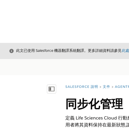
結束
此文已使用 Salesforce 機器翻譯系統翻譯。更多詳細資料請參見
此
SALESFORCE 說明
文件
AGENT
您位於此處：
顯示目錄
同步化管理
定義 Life Sciences C
用者將其資料保持在最新狀態,