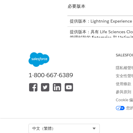
必要版本
提供版本：Lightning Experience
提供版本：具有 Life Sciences Clou
管理封裝的
Enterprise
和
Unlimi
同步化程序
SALESFO
此圖顯示 Salesforce 組織與 
隱私權聲
1-800-667-6389
安全性聲
使用條款
參與原則
Cookie
您
Select Org
中文（繁體）