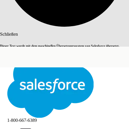
Suche
Schließen
Dieser Text wurde mit dem maschinellen Übersetzungssystem von Salesforce übersetzt.
Zu Englisch wechseln
Nicht jetzt
Weitere Details finden Sie
hier
.
Schließen
Schließen
1-800-667-6389