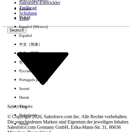
Select Org
Deutsch
Salesforce-Entwickler
Trailhead
Italiano
Erfahrung
Schulung
日本語
Trust
Español (México)
Deutsch
Español
Alle löschen
Fertig
中文（简体）
中文（繁體）
한국어
Русский
Português (Brasil)
Suomi
Dansk
Select Org
Svenska
Nederlands
© Copyright 2026, Salesforce.com Inc. Alle Rechte vorbehalten.
Die verschiedenen Marken sind Eigentum der jeweiligen Inhaber.
Norsk
Salesforce.com Germany GmbH, Erika-Mann-Str. 31, 80636
Keine Ergebnisse