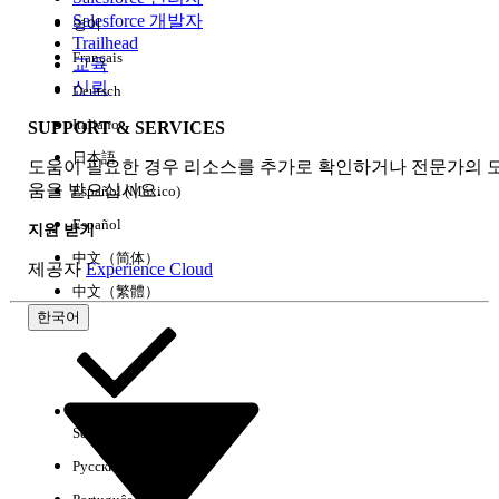
Salesforce 개발자
영어
경험
Trailhead
Français
교육
신뢰
Deutsch
Italiano
SUPPORT & SERVICES
모두 지우기
완료
日本語
도움이 필요한 경우 리소스를 추가로 확인하거나 전문가의 
움을 받으십시오.
Español (México)
Español
지원 받기
中文（简体）
제공자
Experience Cloud
中文（繁體）
한국어
Select Org
한국어
Русский
결과 없음