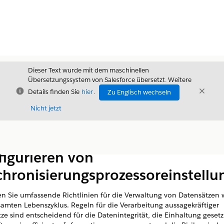
Dieser Text wurde mit dem maschinellen
Übersetzungssystem von Salesforce übersetzt. Weitere
Schließen
Schli
Details finden Sie
hier
.
Zu Englisch wechseln
Schließ
Nicht jetzt
Inhalt
Inhalt anzeigen
figurieren von
chronisierungsprozessoreinstellu
en Sie umfassende Richtlinien für die Verwaltung von Datensätzen
samten Lebenszyklus. Regeln für die Verarbeitung aussagekräftiger
ze sind entscheidend für die Datenintegrität, die Einhaltung gesetz