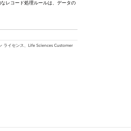
的なレコード処理ルールは、データの
ン ライセンス、Life Sciences Customer
を選択します。
値
済み