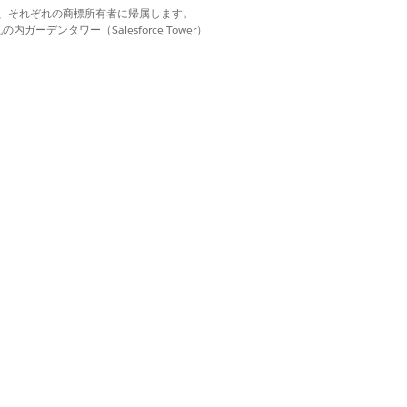
d. それぞれの商標は、それぞれの商標所有者に帰属します。
ーデンタワー（Salesforce Tower）
済み
済み
済み
成します。