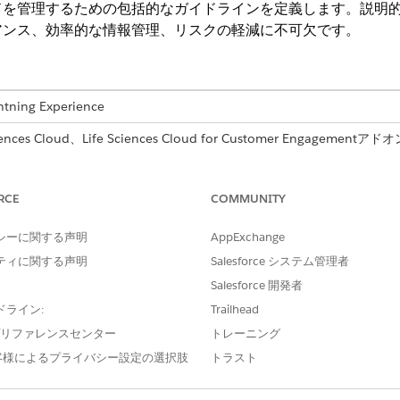
ドを管理するための包括的なガイドラインを定義します。説明
アンス、効率的な情報管理、リスクの軽減に不可欠です。
ng Experience
s Cloud、Life Sciences Cloud for Customer Engagementアドオ
付属する
Enterprise
Editionおよび
Unlimited
Edition。
RCE
必要なユーザー権限
COMMUNITY
ライフサイエンス商業管理者
シーに関する声明
AppExchange
ティに関する声明
Salesforce システム管理者
ら、[
Life Sciences Commercial]
を見つけて選択し、[
管理コンソール]
sor Settings
(同期プロセッサー設定)] を選択します。
Salesforce 開発者
ネスニーズに合わせて再試行回数を入力します。
ドライン:
Trailhead
説明
推奨
e プリファレンスセンター
トレーニング
客様によるプライバシー設定の選択肢
トラスト
ーマンスを最適
1 つのトランザクション内で注文別に取引品
選択
目を自動的にグループ化します。有効化する
と、[操作] と [オブジェクト種別] の値が同じ