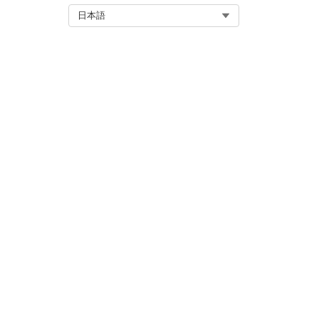
Select Org
日本語
削除されたレコードの同期を
レコードが見つからない場合
セル
ロックされた行の同期を再試
Number of Retry Attempt
作業内容を保存します。
変更をLife Sciences 