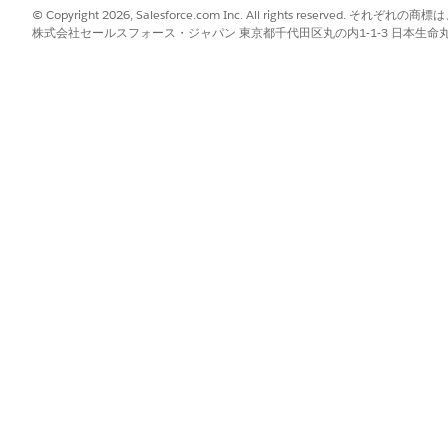
取引品目では、[注文] 項目の値が同じになり
© Copyright 2026, Salesforce.com Inc. All rights reserve
株式会社セールスフォース・ジャパン 東京都千代田区丸の内1-1-3 日本生命丸の内ガ
ます。同じ注文金額の品目が 1 つのバッチと
してまとめて処理されるため、SOQL クエリ
の数が減少します。
キャンセル
以前に削除したレコードを削除しようとする
選択
取引を自動的にキャンセルします。
は同期をキャン
存在しないレコードを更新しようとしている
選択
トランザクションを自動的にキャンセルしま
す。
行
「行をロックできません」エラーが発生した
選択
場合、同期トランザクションを自動的に再試
行します。再試行は、トランザクションが成
功するか、別のエラーが発生するまで続行さ
れます。
s (再試行回数)
トランザクションが失敗したときの再試行回
3
数。
Cloudモバイル アプリケーションに転送するには、メタデータ キャッシュを作