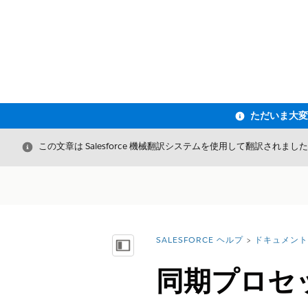
閉じる
この文章は Salesforce 機械翻訳システムを使用して翻訳されまし
SALESFORCE ヘルプ
ドキュメント
詳細情報:
目次を表示
同期プロセ