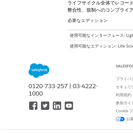
ライフサイクル全体でレコー
整合性、規制へのコンプライ
必要なエディション
使用可能なインターフェース: Lightni
使用可能なエディション: Life Science
Engagement管理パッケージが
SALESFO
同期プロセッサー設定を管理する
プライバ
0120-733-257 | 03-4222-
セキュリ
アプリケーションランチャーか
1000
[
同期]
を選択し、[
Sync Proces
利用規約
処理オプションを選択し、ビジ
参加ガイ
設定
Cooki
お
項目をグループ化してパフォ
化する