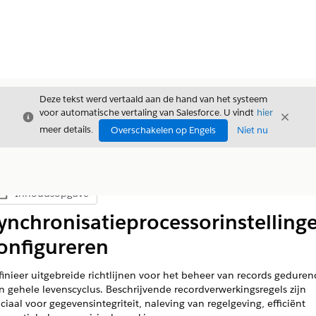
Deze tekst werd vertaald aan de hand van het systeem
voor automatische vertaling van Salesforce. U vindt
hier
Sluiten
Sluite
Sluiten
meer details.
Overschakelen op Engels
Niet nu
Inhoudsopgave
Inhoudsopgave weergeven
ynchronisatieprocessorinstelling
onfigureren
inieer uitgebreide richtlijnen voor het beheer van records geduren
 gehele levenscyclus. Beschrijvende recordverwerkingsregels zijn
ciaal voor gegevensintegriteit, naleving van regelgeving, efficiënt