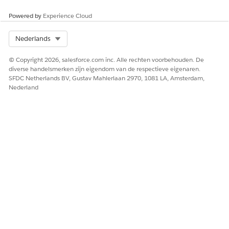
verwijderen.
Powered by
Experience Cloud
Synchronisatie
Annuleer
Geselecteerd
annuleren wanneer
automatisch
Select Org
Nederlands
record niet wordt
transacties waarbij
gevonden
wordt geprobeerd
© Copyright 2026, salesforce.com inc. Alle rechten voorbehouden. De
niet-bestaande
diverse handelsmerken zijn eigendom van de respectieve eigenaren.
records bij te
SFDC Netherlands BV, Gustav Mahlerlaan 2970, 1081 LA, Amsterdam,
werken.
Nederland
Synchronisatie
Probeer
Geselecteerd
opnieuw proberen
synchronisatietransa
voor vergrendelde
ctie automatisch
rijen
opnieuw als de fout
Kan rij niet
vergrendelen
optreedt. Opnieuw
proberen gaat door
totdat de transactie
is geslaagd of totdat
er een andere fout
optreedt.
Aantal nieuwe
Het aantal pogingen
3
pogingen
wanneer een