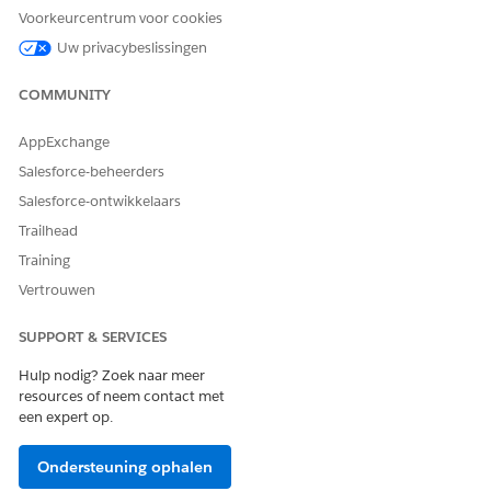
Voorkeurcentrum voor cookies
Prestaties
Groepeer transactie-
Geselecteerd
Uw privacybeslissingen
optimaliseren door
items automatisch
items te groeperen
op order binnen één
transactie. Indien
COMMUNITY
geactiveerd, krijgen
transactie-items die
AppExchange
dezelfde waarden
voor Bewerking en
Salesforce-beheerders
Objecttype delen,
Salesforce-ontwikkelaars
een identieke
veldwaarde voor
Trailhead
Order. Items met
Training
hetzelfde
orderwaardeproces
Vertrouwen
samen als één
batch, wat het
SUPPORT & SERVICES
aantal SOQL-query's
vermindert.
Hulp nodig? Zoek naar meer
resources of neem contact met
Synchronisatie
Annuleer
Geselecteerd
een expert op.
annuleren voor
automatisch
verwijderde records
transacties die
eerder verwijderde
Ondersteuning ophalen
records proberen te